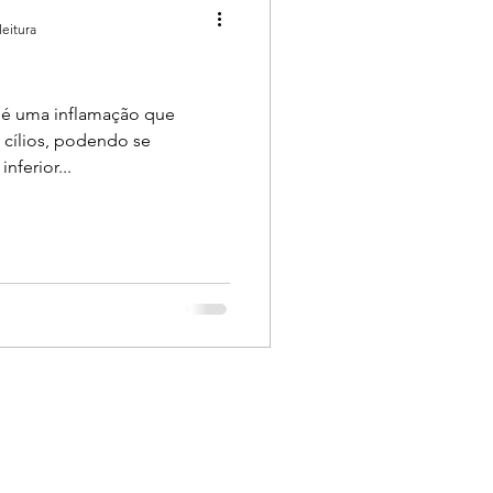
leitura
o é uma inflamação que
 cílios, podendo se
nferior...