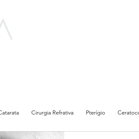
A
Início
Rafael Astorga
Curso
Catarata
Cirurgia Refrativa
Pterígio
Ceratoc