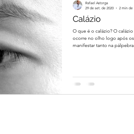
Rafael Astorga
29 de set. de 2020
2 min de 
Calázio
O que é o calázio? O calázi
ocorre no olho logo após os
manifestar tanto na pálpebra i