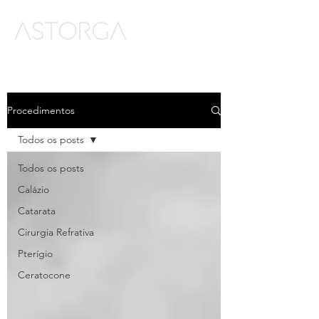
ASTORGA
Procedimentos
Todos os posts
Todos os posts
Calázio
Catarata
Cirurgia Refrativa
Pterígio
Ceratocone